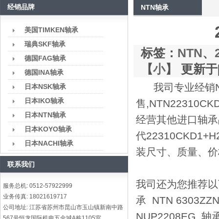
经销品牌
NTN轴承
美国TIMKEN轴承
瑞典SKF轴承
标签：
NTN
、
德国FAG轴承
【
小
】 更新于[2
德国INA轴承
我司专业经销NT
日本NSK轴承
日本IKO轴承
售,NTN22310C
日本NTN轴承
经营其他进口轴承品牌
日本KOYO轴承
代22310CKD1+
日本NACHI轴承
装尺寸、质量、价
联系我们
我司还为您推荐以下型号
服务总机: 0512-57922999
业务传真: 18021619717
承 NTN 6303ZZN
公司地址: 江苏省苏州市昆山市玉山镇新南中路
NUP2208EG 轴承
567号恒龙国际机电五金城A栋1105室