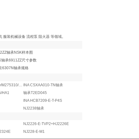
机 服装机械设备 流程泵 阻火器 等领域。
22ZZ轴承NSK样本图
K轴承6911ZZ尺寸参数
北京6307N轴承规格
轴承E-M275349D/M275310/M275310DG2
INA CSXAA010-TN轴承
5/HA1
轴承T2ED045
INA HCB7209-E-T-P4S
NJ2238轴承
NJ2226-E-TVP2+HJ2226E
2324E
NJ228-E-M1