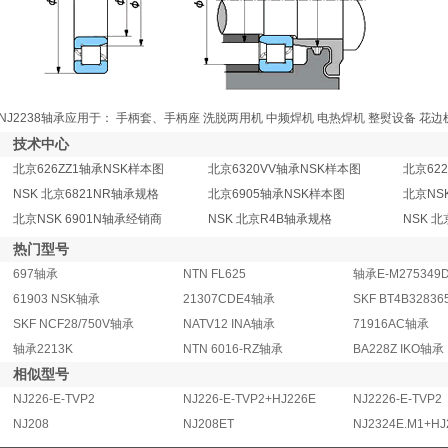
NJ2238轴承应用于： 手柄套、手柄座 洗脱两用机 中频焊机 电热焊机 整熨设备 花边
技术中心
北京626ZZ1轴承NSK样本图
北京6320VV轴承NSK样本图
北京62
NSK 北京6821NR轴承规格
北京6905轴承NSK样本图
北京NS
北京NSK 6901N轴承经销商
NSK 北京R4B轴承规格
NSK 
热门型号
697轴承
NTN FL625
61903 NSK轴承
21307CDE4轴承
SKF BT4B32836
SKF NCF28/750V轴承
NATV12 INA轴承
71916AC轴承
轴承2213K
NTN 6016-RZ轴承
BA228Z IKO轴承
相似型号
NJ226-E-TVP2
NJ226-E-TVP2+HJ226E
NJ2226-E-TVP2
NJ208
NJ208ET
NJ2324E.M1+HJ