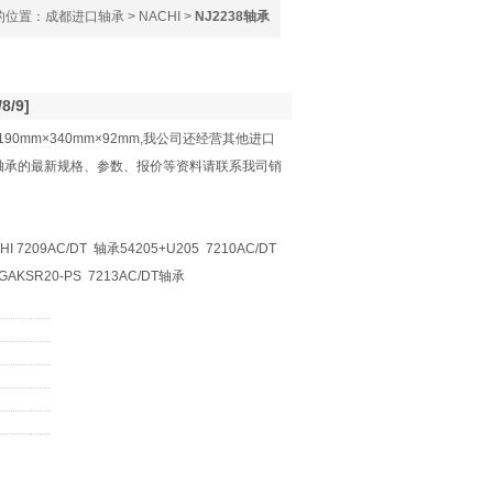
的位置：
成都进口轴承
>
NACHI
>
NJ2238轴承
8/9]
:190mm×340mm×92mm,我公司还经营其他进口
2238轴承的最新规格、参数、报价等资料请联系我司销
 7209AC/DT 轴承54205+U205 7210AC/DT
承GAKSR20-PS 7213AC/DT轴承