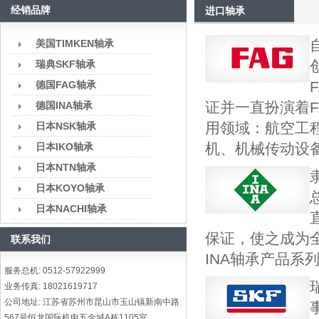
经销品牌
进口轴承
美国TIMKEN轴承
瑞典SKF轴承
德国FAG轴承
证并一直扮演着
德国INA轴承
用领域：航空工
日本NSK轴承
机、机械传动设
日本IKO轴承
日本NTN轴承
日本KOYO轴承
日本NACHI轴承
保证，使之成为
联系我们
INA轴承产品系
服务总机: 0512-57922999
业务传真: 18021619717
公司地址: 江苏省苏州市昆山市玉山镇新南中路
567号恒龙国际机电五金城A栋1105室