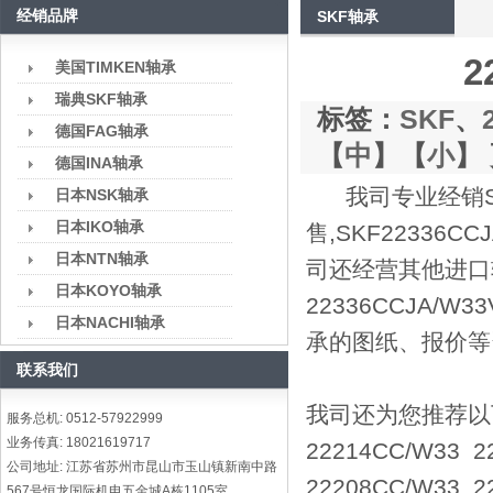
经销品牌
SKF轴承
2
美国TIMKEN轴承
瑞典SKF轴承
标签：
SKF
、
德国FAG轴承
【
中
】【
小
】 
德国INA轴承
我司专业经销SK
日本NSK轴承
日本IKO轴承
售,SKF22336CC
日本NTN轴承
司还经营其他进口轴承
日本KOYO轴承
22336CCJA/W
日本NACHI轴承
承的图纸、报价等
联系我们
我司还为您推荐以下型号
服务总机: 0512-57922999
业务传真: 18021619717
22214CC/W33 
公司地址: 江苏省苏州市昆山市玉山镇新南中路
22208CC/W33 
567号恒龙国际机电五金城A栋1105室