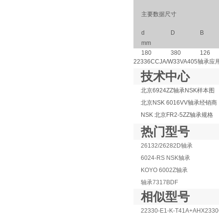
主要数据尺寸
d
D
B
mm
180
380
126
22336CCJA/W33VA405
技术中心
北京6924ZZ轴承NSK样本图
北京NSK 6016VV轴承经销商
NSK 北京FR2-5ZZ轴承规格
热门型号
26132/26282D轴承
6024-RS NSK轴承
KOYO 6002Z轴承
轴承7317BDF
相似型号
22330-E1-K-T41A+AHX233