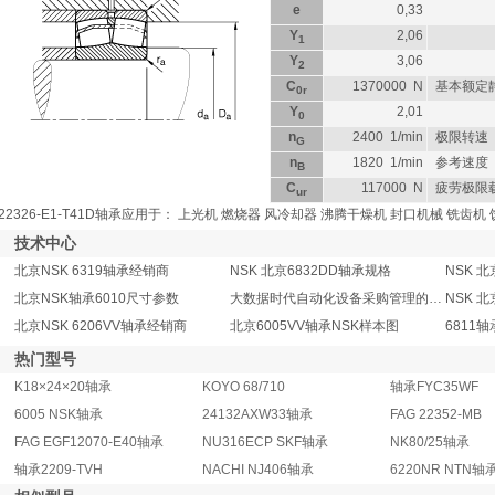
e
0,33
Y
2,06
1
Y
3,06
2
C
1370000
N
基本额定
0r
Y
2,01
0
n
2400
1/min
极限转速
G
n
1820
1/min
参考速度
B
C
117000
N
疲劳极限
ur
22326-E1-T41D轴承应用于： 上光机 燃烧器 风冷却器 沸腾干燥机 封口机械 铣齿
技术中心
北京NSK 6319轴承经销商
NSK 北京6832DD轴承规格
NSK 
北京NSK轴承6010尺寸参数
大数据时代自动化设备采购管理的模式创新
NSK 北
北京NSK 6206VV轴承经销商
北京6005VV轴承NSK样本图
6811
热门型号
K18×24×20轴承
KOYO 68/710
轴承FYC35WF
6005 NSK轴承
24132AXW33轴承
FAG 22352-MB
FAG EGF12070-E40轴承
NU316ECP SKF轴承
NK80/25轴承
轴承2209-TVH
NACHI NJ406轴承
6220NR NTN轴