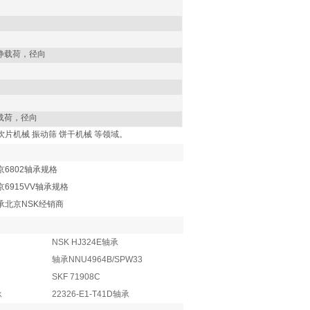
静载荷，径向
载荷，径向
机 饮片机械 振动筛 饼干机械 等领域。
北京6802轴承规格
京6915VV轴承规格
轴承北京NSK经销商
NSK HJ324E轴承
轴承NNU4964B/SPW33
SKF 71908C
承
22326-E1-T41D轴承