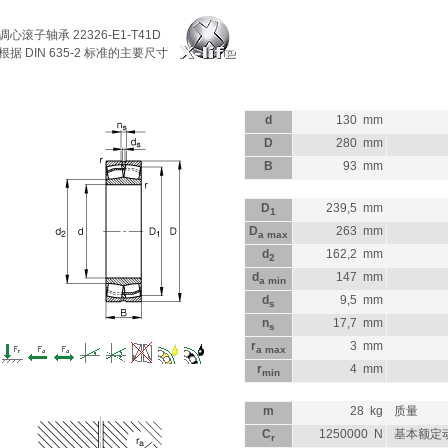
调心滚子轴承
22326-E1-T41D
根据 DIN 635-2 标准的主要尺寸
d
130
mm
D
280
mm
B
93
mm
D
239,5
mm
1
D
263
mm
a max
d
162,2
mm
2
d
147
mm
a min
d
9,5
mm
s
n
17,7
mm
s
r
3
mm
a max
r
4
mm
min
m
28
kg
质量
C
1250000
N
基本额定
r