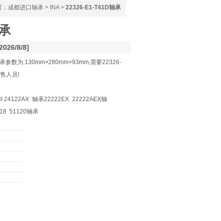
置：
成都进口轴承
>
INA
>
22326-E1-T41D轴承
轴承
026/8/8]
轴承参数为:130mm×280mm×93mm,需要22326-
售人员!
24122AX 轴承22222EX 22222AEX轴
418 51120轴承