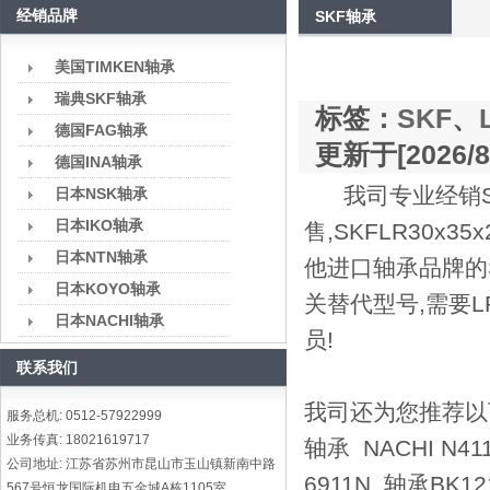
经销品牌
SKF轴承
美国TIMKEN轴承
瑞典SKF轴承
标签：
SKF
、
德国FAG轴承
更新于[2026/8/
德国INA轴承
我司专业经销SK
日本NSK轴承
日本IKO轴承
售,SKFLR30x3
日本NTN轴承
他进口轴承品牌的SKF
日本KOYO轴承
关替代型号,需要L
日本NACHI轴承
员!
联系我们
我司还为您推荐以下型号
服务总机: 0512-57922999
业务传真: 18021619717
轴承 NACHI N41
公司地址: 江苏省苏州市昆山市玉山镇新南中路
6911N 轴承BK12
567号恒龙国际机电五金城A栋1105室