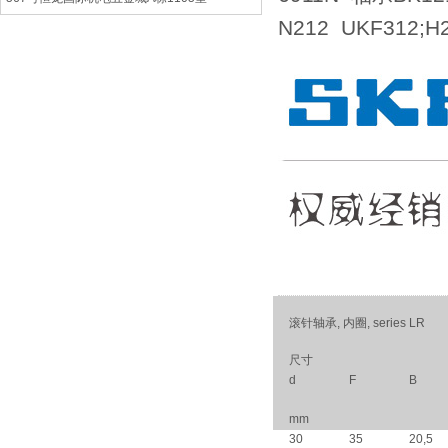
N212 UKF312;
滚针轴承, 内圈, series LR
尺寸
d
F
B
mm
30
35
20,5