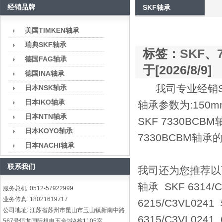
经销品牌
SKF轴承
美国TIMKEN轴承
瑞典SKF轴承
标签：
SKF
、
德国FAG轴承
于[2026/8/9]
德国INA轴承
我司专业经销SK
日本NSK轴承
日本IKO轴承
轴承参数为:150
日本NTN轴承
SKF 7330BC
日本KOYO轴承
7330BCBM轴
日本NACHI轴承
联系我们
我司还为您推荐以下型号
轴承 SKF 6314/
服务总机: 0512-57922999
业务传真: 18021619717
6215/C3VL024
公司地址: 江苏省苏州市昆山市玉山镇新南中路
6315/C3VL024
567号恒龙国际机电五金城A栋1105室