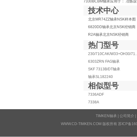
7330BCBM轴承应用于： 冶炼
技术中心
北京MR74ZZ轴承NSK样本图
6820DD轴承北京NSK经销商
R2A轴承北京NSK经销商
热门型号
230/710CAK/W3
6303ZRN FAG轴承
SKF 7313B/DT轴承
轴承SL182240
相似型号
7336ADF
7338A
TIMKEN轴承
|
公司简介
|
WWW.CD-TIMKEN.COM 版权所有
苏ICP备16