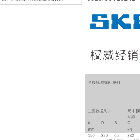
角接触球轴承, 单列
主要数据尺寸
尺寸 [
动态
d
D
B
C
mm
kN
150
320
65
332