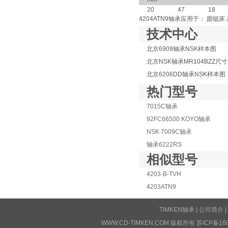
20
47
18
4204ATN9轴承应用于： 圆锯
技术中心
北京6909轴承NSK样本图
北京NSK轴承MR104BZZ尺
北京6206DD轴承NSK样本图
热门型号
7015C轴承
92FC66500 KOYO轴承
NSK 7009C轴承
轴承6222RS
相似型号
4203-B-TVH
4203ATN9
TIMKEN轴承
|
公司简介
|
WWW.CD-TIMKEN.COM 版权所有
苏ICP备16