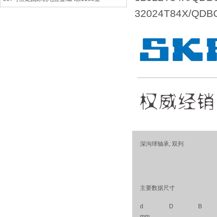
32024T84X/QD
深沟球轴承, 双列
主要数据尺寸
d
D
B
mm