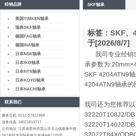
经销品牌
SKF轴承
美国TIMKEN轴承
瑞典SKF轴承
标签：
SKF
、
德国FAG轴承
于[2026/8/7]
德国INA轴承
我司专业经销SK
日本NSK轴承
日本IKO轴承
承参数为:20mm
日本NTN轴承
SKF 4204AT
日本KOYO轴承
4204ATN9轴
日本NACHI轴承
联系我们
我司还为您推荐以下型
32220T108J2/D
服务总机: 0512-57922999
业务传真: 18021619717
32220T140J2/D
公司地址: 江苏省苏州市昆山市玉山镇新南中路
32022T84X/QD
567号恒龙国际机电五金城A栋1105室