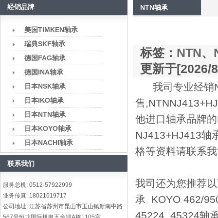
经销品牌
NTN轴承
美国TIMKEN轴承
瑞典SKF轴承
标签：
NTN
、
德国FAG轴承
更新于[2026/8/
德国INA轴承
我司专业经销NT
日本NSK轴承
日本IKO轴承
售,NTNNJ413+
日本NTN轴承
他进口轴承品牌的N
日本KOYO轴承
NJ413+HJ41
日本NACHI轴承
格等资料请联系我
联系我们
我司还为您推荐以下型号
服务总机: 0512-57922999
业务传真: 18021619717
承 KOYO 462/9
公司地址: 江苏省苏州市昆山市玉山镇新南中路
45224 45324轴
567号恒龙国际机电五金城A栋1105室