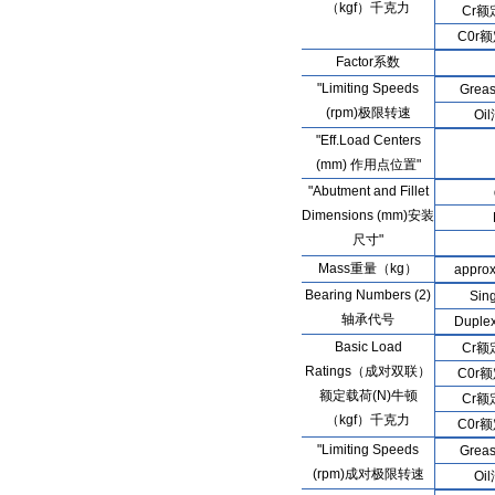
（kgf）千克力
Cr
C0r
Factor系数
"Limiting Speeds
Gre
(rpm)极限转速
Oi
"Eff.Load Centers
(mm) 作用点位置"
"Abutment and Fillet
Dimensions (mm)安装
尺寸"
Mass重量（kg）
appr
Bearing Numbers (2)
Sin
轴承代号
Dupl
Basic Load
Cr
Ratings（成对双联）
C0r
额定载荷(N)牛顿
Cr
（kgf）千克力
C0r
"Limiting Speeds
Gre
(rpm)成对极限转速
Oi