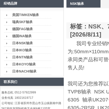
经销品牌
NSK轴承
美国TIMKEN轴承
瑞典SKF轴承
标签：
NSK
、
德国FAG轴承
[2026/8/11]
德国INA轴承
我司专业经销NS
日本NSK轴承
日本IKO轴承
为:50mm×110
日本NTN轴承
承同类产品和可替
日本KOYO轴承
售人员!
日本NACHI轴承
联系我们
我司还为您推荐以下型号:
TVPB轴承 NSK U
服务总机: 0512-57922999
业务传真: 18021619717
6305 轴承UK207
公司地址: 江苏省苏州市昆山市玉山镇新南中路
6305-2RSR UK
567号恒龙国际机电五金城A栋1105室