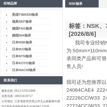
经销品牌
NSK轴承
美国TIMKEN轴承
瑞典SKF轴承
标签：
NSK
、
德国FAG轴承
[2026/8/6]
德国INA轴承
我司专业经销NS
日本NSK轴承
日本IKO轴承
为:50mm×110
日本NTN轴承
承同类产品和可替
日本KOYO轴承
售人员!
日本NACHI轴承
联系我们
我司还为您推荐以下型
24064CAE4 22
服务总机: 0512-57922999
业务传真: 18021619717
22226CC/W33 
公司地址: 江苏省苏州市昆山市玉山镇新南中路
22224CC/W33 
567号恒龙国际机电五金城A栋1105室