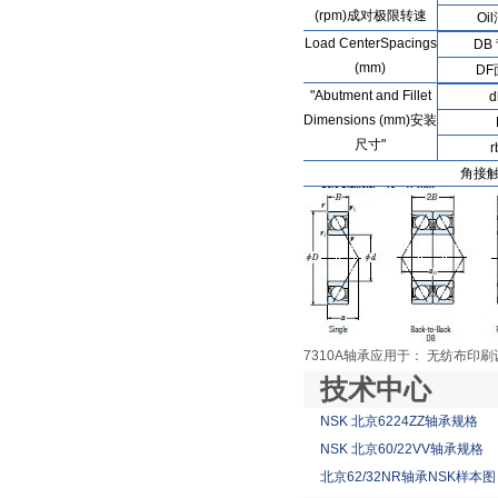
(rpm)成对极限转速
Oi
Load CenterSpacings
DB
(mm)
D
"Abutment and Fillet
d
Dimensions (mm)安装
尺寸"
r
角接触
7310A轴承应用于： 无纺布印刷
技术中心
NSK 北京6224ZZ轴承规格
NSK 北京60/22VV轴承规格
北京62/32NR轴承NSK样本图