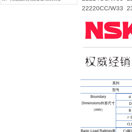
22220CC/W33 
系列
型号
Boundary
d
Dimensions外形尺寸
（mm）
B
r
r
Basic Load Ratings单
Cr