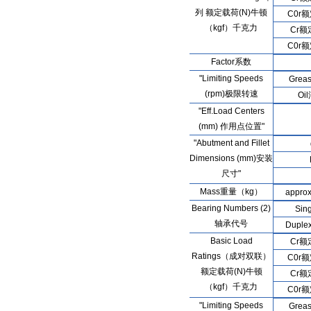
列 额定载荷(N)牛顿
C0r
（kgf）千克力
Cr
C0r
Factor系数
"Limiting Speeds
Gre
(rpm)极限转速
Oi
"Eff.Load Centers
(mm) 作用点位置"
"Abutment and Fillet
Dimensions (mm)安装
尺寸"
Mass重量（kg）
appr
Bearing Numbers (2)
Sin
轴承代号
Dupl
Basic Load
Cr
Ratings（成对双联）
C0r
额定载荷(N)牛顿
Cr
（kgf）千克力
C0r
"Limiting Speeds
Gre