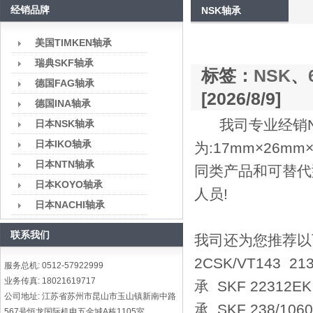
经销品牌
NSK轴承
美国TIMKEN轴承
瑞典SKF轴承
标签：
NSK
、
德国FAG轴承
[2026/8/9]
德国INA轴承
我司专业经销NS
日本NSK轴承
日本IKO轴承
为:17mm×26m
日本NTN轴承
同类产品和可替代
日本KOYO轴承
人员!
日本NACHI轴承
联系我们
我司还为您推荐以下型号:
2CSK/VT143 21
服务总机: 0512-57922999
业务传真: 18021619717
承 SKF 22312EK
公司地址: 江苏省苏州市昆山市玉山镇新南中路
承 SKF 238/10
567号恒龙国际机电五金城A栋1105室