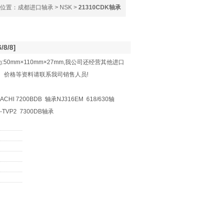
位置：
成都进口轴承
>
NSK
>
21310CDK轴承
8/8]
:50mm×110mm×27mm,我公司还经营其他进口
结构、价格等资料请联系我司销售人员!
CHI 7200BDB 轴承NJ316EM 618/630轴
-E-TVP2 7300DB轴承