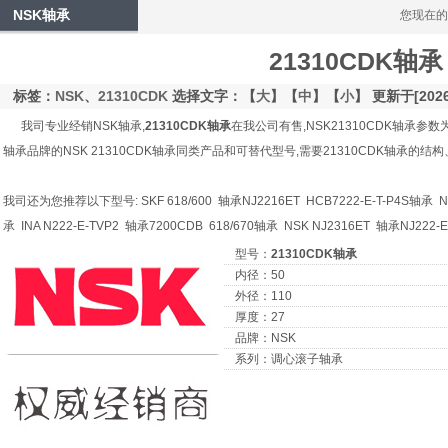
NSK轴承
您现在的
21310CDK轴承
标签：
NSK
、
21310CDK
选择文字：【
大
】【
中
】【
小
】 更新于[2026/
我司专业经销NSK轴承,
21310CDK轴承
在我公司有售,NSK21310CDK轴承参数为
轴承品牌的NSK 21310CDK轴承同类产品和可替代型号,需要21310CDK轴承的
我司还为您推荐以下型号: SKF 618/600 轴承NJ2216ET HCB7222-E-T-P4S轴承 NA
承 INA N222-E-TVP2 轴承7200CDB 618/670轴承 NSK NJ2316ET 轴承NJ222
型号：
21310CDK轴承
内径：50
外径：110
厚度：27
品牌：NSK
系列：调心滚子轴承