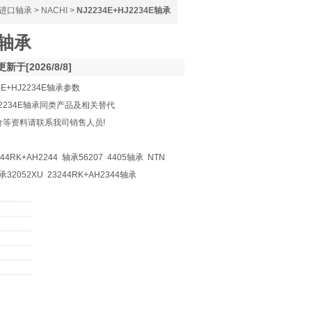
进口轴承
>
NACHI
>
NJ2234E+HJ2234E轴承
E轴承
更新于[2026/8/8]
4E+HJ2234E轴承参数
HJ2234E轴承同类产品及相关替代
、报价等资料请联系我司销售人员!
44RK+AH2244 轴承56207 4405轴承 NTN
 轴承32052XU 23244RK+AH2344轴承