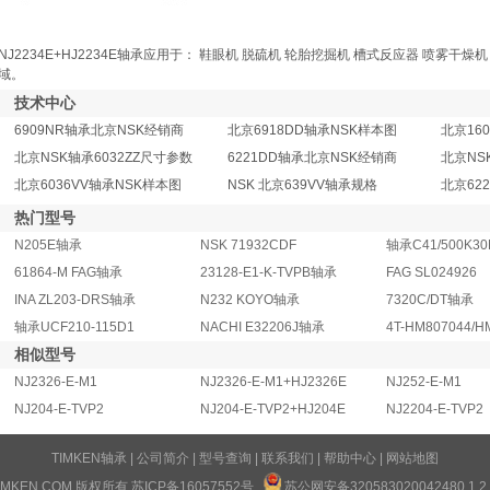
NJ2234E+HJ2234E轴承应用于： 鞋眼机 脱硫机 轮胎挖掘机 槽式反应器 喷雾干燥
域。
技术中心
6909NR轴承北京NSK经销商
北京6918DD轴承NSK样本图
北京16
北京NSK轴承6032ZZ尺寸参数
6221DD轴承北京NSK经销商
北京NS
北京6036VV轴承NSK样本图
NSK 北京639VV轴承规格
北京62
热门型号
N205E轴承
NSK 71932CDF
61864-M FAG轴承
23128-E1-K-TVPB轴承
FAG SL024926
INA ZL203-DRS轴承
N232 KOYO轴承
7320C/DT轴承
轴承UCF210-115D1
NACHI E32206J轴承
相似型号
NJ2326-E-M1
NJ2326-E-M1+HJ2326E
NJ252-E-M1
NJ204-E-TVP2
NJ204-E-TVP2+HJ204E
NJ2204-E-TVP2
TIMKEN轴承
|
公司简介
|
型号查询
|
联系我们
|
帮助中心
|
网站地图
TIMKEN.COM 版权所有
苏ICP备16057552号
苏公网安备32058302004248
0
1
2