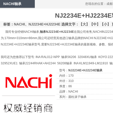
NACHI轴承
您现在的位置：
成都
NJ2234E+HJ2234
标签：
NACHI
、
NJ2234E+HJ2234E
选择文字：【
大
】【
中
】【
小
】 
我司专业经销NACHI轴承,
轴承NJ2234E+HJ2234E
在我公司有售,NACHINJ223
为:170mm×310mm×86mm,我公司还经营其他进口轴承品牌的NACHI NJ2234E+
NJ2234E+HJ2234E轴承型号,需要NJ2234E+HJ2234E轴承的最新规格、参数
我司还为您推荐以下型号: INA RAL012-NPP 轴承56206 32048XU轴承 KOYO 222
32952XUE1 轴承22244RHAK+AH2244 56208轴承 INA KLM11949-LM11910
型号：
NJ2234E+HJ2234E轴承
内径：170
外径：310
厚度：86
品牌：NACHI
系列：圆柱滚子轴承