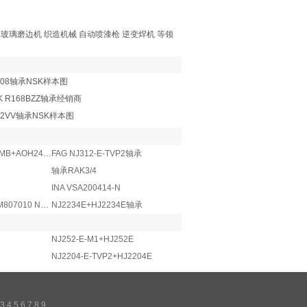
机 玻璃磨边机 织造机械 自动喷漆枪 逆变焊机 等领
008轴承NSK样本图
K R168BZZ轴承经销商
22VV轴承NSK样本图
轴承C41/500K30MB+AOH241/500
FAG NJ312-E-TVP2轴承
轴承RAK3/4
INA VSA200414-N
4T-HM807044/HM807010 NTN轴承
NJ2234E+HJ2234E轴承
NJ252-E-M1+HJ252E
NJ2204-E-TVP2+HJ2204E
3
4
5
6
7
8
9