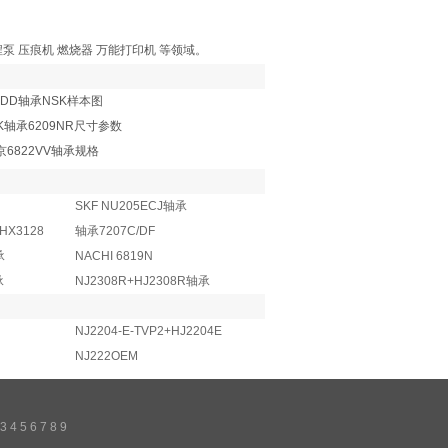
流程泵 压痕机 燃烧器 万能打印机 等领域。
9DD轴承NSK样本图
K轴承6209NR尺寸参数
京6822VV轴承规格
SKF NU205ECJ轴承
AHX3128
轴承7207C/DF
承
NACHI 6819N
承
NJ2308R+HJ2308R轴承
NJ2204-E-TVP2+HJ2204E
NJ222OEM
3
4
5
6
7
8
9