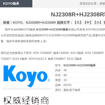
KOYO轴承
您现在的位置：
成都
NJ2308R+HJ2308
标签：
KOYO
、
NJ2308R+HJ2308R
选择文字：【
大
】【
中
】【
小
】 
我司专业经销KOYO轴承,
NJ2308R+HJ2308R轴承
在我公司有售,KOYONJ2308R
公司还经营其他进口轴承品牌的KOYO NJ2308R+HJ2308R轴承同类产品,需要NJ2
量、报价等资料请联系我司销售人员!
我司还为您推荐以下型号: NTN 7200BDF 轴承7300DF 633-Z轴承 NTN 7300BDF 轴
7200DT 6224-Z轴承 KOYO 6222-Z 轴承7200BDT 6221-Z轴承
型号：
NJ2308R+HJ2308R轴承
内径：40
外径：90
厚度：33
品牌：KOYO
系列：圆柱滚子轴承