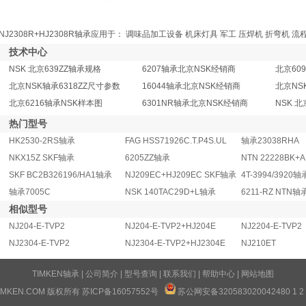
NJ2308R+HJ2308R轴承应用于： 调味品加工设备 机床灯具 军工 压焊机 折弯机 
技术中心
NSK 北京639ZZ轴承规格
6207轴承北京NSK经销商
北京60
北京NSK轴承6318ZZ尺寸参数
16044轴承北京NSK经销商
北京NS
北京6216轴承NSK样本图
6301NR轴承北京NSK经销商
NSK 北
热门型号
HK2530-2RS轴承
FAG HSS71926C.T.P4S.UL
轴承23038RHA
NKX15Z SKF轴承
6205ZZ轴承
NTN 22228BK+
SKF BC2B326196/HA1轴承
NJ209EC+HJ209EC SKF轴承
4T-3994/3920轴
轴承7005C
NSK 140TAC29D+L轴承
6211-RZ NTN轴
相似型号
NJ204-E-TVP2
NJ204-E-TVP2+HJ204E
NJ2204-E-TVP2
NJ2304-E-TVP2
NJ2304-E-TVP2+HJ2304E
NJ210ET
TIMKEN轴承
|
公司简介
|
型号查询
|
联系我们
|
帮助中心
|
网站地图
TIMKEN.COM 版权所有
苏ICP备16057552号
苏公网安备32058302004248
0
1
2