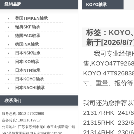
经销品牌
KOYO轴承
美国TIMKEN轴承
瑞典SKF轴承
标签：
KOYO
德国FAG轴承
新于[2026/8/7
德国INA轴承
我司专业经销KO
日本NSK轴承
日本IKO轴承
售,KOYO47T
日本NTN轴承
KOYO 47T92
日本KOYO轴承
寸、重量、报价等
日本NACHI轴承
联系我们
我司还为您推荐以下型号
21317RHK 241
服务总机: 0512-57922999
业务传真: 18021619717
21315RHK 232
公司地址: 江苏省苏州市昆山市玉山镇新南中路
21314RHK 230
567号恒龙国际机电五金城A栋1105室