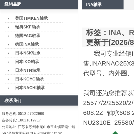
经销品牌
INA轴承
美国TIMKEN轴承
瑞典SKF轴承
标签：
INA
、
R
德国FAG轴承
更新于[2026/8/
德国INA轴承
我司专业经销IN
日本NSK轴承
日本IKO轴承
售,INARNAO25
日本NTN轴承
代型号、内外圈、
日本KOYO轴承
日本NACHI轴承
我司还为您推荐以下型号
联系我们
25577/2/25520
608.2Z 轴承608.
服务总机: 0512-57922999
业务传真: 18021619717
NU2310E 2558
公司地址: 江苏省苏州市昆山市玉山镇新南中路
567号恒龙国际机电五金城A栋1105室