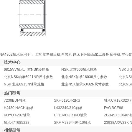
NA4902轴承应用于： 叉车 塑料挤出机 凿岩机 镗床 休闲食品加工设备 插件机 空心
技术中心
6815VV轴承北京NSK经销商
NSK 北京606轴承规格
NSK 
北京NSK轴承6921NR尺寸参数
北京NSK轴承16038尺寸参数
北京NS
NSK 北京6915N轴承规格
北京NSK轴承63/32N尺寸参数
北京NS
热门型号
7238BDF轴承
SKF 61914-2RS
轴承CR18X32X7
HJ430 NACHI轴承
L432349/310轴承
FAG BCE98
KOYO 4207轴承
CF18VUUR IKO轴承
ZGB45X53X40
轴承47T685228
SKF M239449/410轴承
23938AXW33K 
相似型号