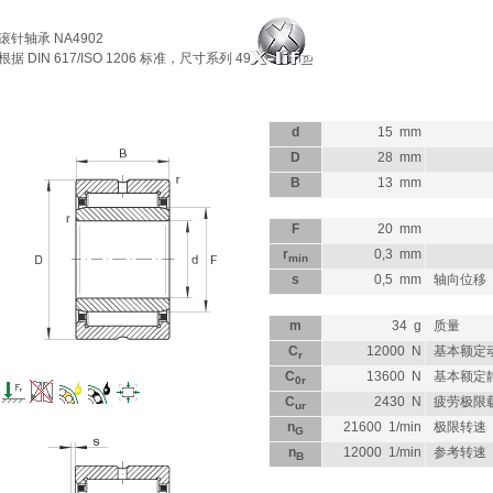
滚针轴承
NA4902
根据 DIN 617/ISO 1206 标准，尺寸系列 49
d
15
mm
D
28
mm
B
13
mm
F
20
mm
r
0,3
mm
min
s
0,5
mm
轴向位移
m
34
g
质量
C
12000
N
基本额定
r
C
13600
N
基本额定
0r
C
2430
N
疲劳极限
ur
n
21600
1/min
极限转速
G
n
12000
1/min
参考转速
B