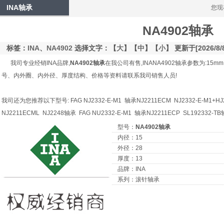
INA轴承
您现
NA4902轴承
标签：
INA
、
NA4902
选择文字：【
大
】【
中
】【
小
】 更新于[2026/8/
我司专业经销INA品牌,
NA4902轴承
在我公司有售,INANA4902轴承参数为:15mm
号、内外圈、内外径、厚度结构、价格等资料请联系我司销售人员!
我司还为您推荐以下型号: FAG NJ2332-E-M1 轴承NJ2211ECM NJ2332-E-M1+HJ
NJ2211ECML NJ2248轴承 FAG NU2332-E-M1 轴承NJ2211ECP SL192332-
型号：
NA4902轴承
内径：15
外径：28
厚度：13
品牌：INA
系列：滚针轴承