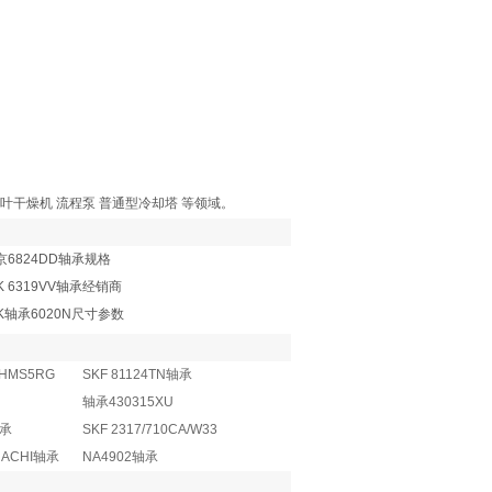
桨叶干燥机 流程泵 普通型冷却塔 等领域。
北京6824DD轴承规格
K 6319VV轴承经销商
K轴承6020N尺寸参数
HMS5RG
SKF 81124TN轴承
轴承430315XU
轴承
SKF 2317/710CA/W33
NACHI轴承
NA4902轴承