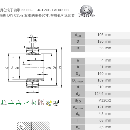
调心滚子轴承
23122-E1-K-TVPB + AHX3122
根据 DIN 635-2 标准的主要尺寸, 带锥孔和退卸套
d
105
mm
1H
D
180
mm
B
56
mm
a
4
mm
b
11
mm
D
160
mm
1
D
169
mm
a max
d
110
mm
d
124,6
mm
2
d
M120x2
2G
d
121
mm
a min
d
4,8
mm
s
l
68
mm
n
9,5
mm
s