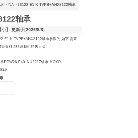
承
>
INA
>
23122-E1-K-TVPB+AHX3122轴承
X3122轴承
【
小
】 更新于[2026/8/8]
2-E1-K-TVPB+AHX3122轴承参数为:如下,需要
、价格等资料请联系我司销售人员!
承EGW26-E40 NU2217轴承 KOYO
6M轴承
轴承