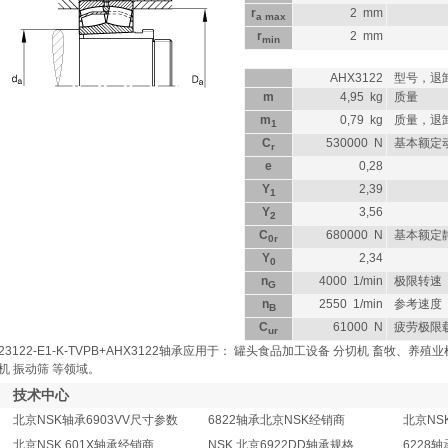
r
2
mm
a max
r
2
mm
min
AHX3122
型号，退
m
4,95
kg
质量
m
0,79
kg
质量，退
1
C
530000
N
基本额定
r
e
0,28
Y
2,39
1
Y
3,56
2
C
680000
N
基本额定
0r
Y
2,34
0
n
4000
1/min
极限转速
G
n
2550
1/min
参考速度
B
C
61000
N
疲劳极限
ur
23122-E1-K-TVPB+AHX3122轴承应用于： 罐头食品加工设备 分切机 畜牧、养
机 振动筛 等领域。
技术中心
北京NSK轴承6903VV尺寸参数
6822轴承北京NSK经销商
北京NS
北京NSK 601X轴承经销商
NSK 北京6922DD轴承规格
6228