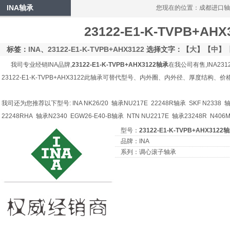
INA轴承
您现在的位置：
成都进口轴
23122-E1-K-TVPB+AH
标签：
INA
、
23122-E1-K-TVPB+AHX3122
选择文字：【
大
】【
中
】
我司专业经销INA品牌,
23122-E1-K-TVPB+AHX3122轴承
在我公司有售,INA2312
23122-E1-K-TVPB+AHX3122此轴承可替代型号、内外圈、内外径、厚度结构
我司还为您推荐以下型号: INA NK26/20 轴承NU217E 22248R轴承 SKF N2338 轴
22248RHA 轴承N2340 EGW26-E40-B轴承 NTN NU2217E 轴承23248R N40
型号：
23122-E1-K-TVPB+AHX3122
品牌：INA
系列：调心滚子轴承