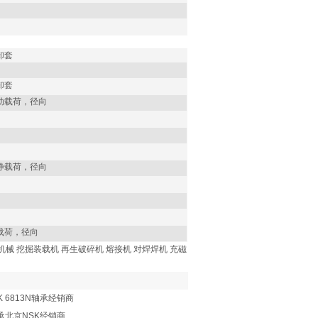
卸套
卸套
动载荷，径向
静载荷，径向
载荷，径向
殖业机械 挖掘装载机 再生破碎机 熔接机 对焊焊机 充磁
K 6813N轴承经销商
轴承北京NSK经销商