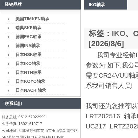
经销品牌
IKO轴承
美国TIMKEN轴承
瑞典SKF轴承
标签：
IKO
、
德国FAG轴承
[2026/8/6]
德国INA轴承
我司专业经销IK
日本NSK轴承
日本IKO轴承
参数为:如下,我公
日本NTN轴承
需要CR24VU
日本KOYO轴承
系我司销售人员!
日本NACHI轴承
联系我们
我司还为您推荐以下型号
LRT202516 轴承
服务总机: 0512-57922999
业务传真: 18021619717
UC217 LRTZ20
公司地址: 江苏省苏州市昆山市玉山镇新南中路
567号恒龙国际机电五金城A栋1105室