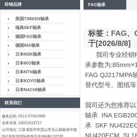
经销品牌
FAG轴承
美国TIMKEN轴承
瑞典SKF轴承
标签：
FAG
、
德国FAG轴承
于[2026/8/8]
德国INA轴承
我司专业经销FA
日本NSK轴承
日本IKO轴承
承参数为:85mm
日本NTN轴承
FAG QJ217M
日本KOYO轴承
替代型号、图纸等
日本NACHI轴承
联系我们
我司还为您推荐以下型号
轴承 INA EGB20
服务总机: 0512-57922999
业务传真: 18021619717
承 SKF NU422E
公司地址: 江苏省苏州市昆山市玉山镇新南中路
NU420ECM SL
567号恒龙国际机电五金城A栋1105室