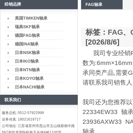
经销品牌
FAG轴承
美国TIMKEN轴承
瑞典SKF轴承
标签：
FAG
、
德国FAG轴承
[2026/8/6]
德国INA轴承
我司专业经销FA
日本NSK轴承
日本IKO轴承
数为:6mm×16m
日本NTN轴承
承同类产品,需要
日本KOYO轴承
请联系我司销售人
日本NACHI轴承
联系我们
我司还为您推荐以下型号
22334EW33 轴承
服务总机: 0512-57922999
业务传真: 18021619717
23936AXW33 N
公司地址: 江苏省苏州市昆山市玉山镇新南中路
轴承
567号恒龙国际机电五金城A栋1105室